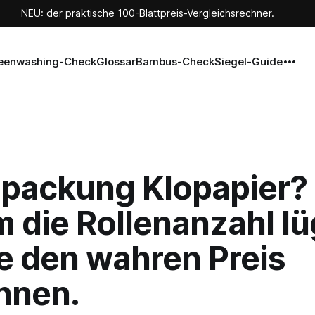
NEU: der praktische 100-Blattpreis-Vergleichsrechner.
eenwashing-Check
Glossar
Bambus-Check
Siegel-Guide
packung Klopapier?
 die Rollenanzahl lü
e den wahren Preis
hnen.