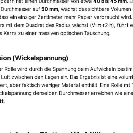
ppkern hat einen Durchmesser von etwa
40 bis 45 mm
. 
n Durchmesser auf
50 mm
, wächst das sichtbare Volumen 
 dass ein einziger Zentimeter mehr Papier verbraucht wir
rs mit dem Quadrat des Radius wächst (V=π⋅r2⋅h), führt e
 Kerns zu einer massiven optischen Täuschung.
sion (Wickelspannung)
ner Rolle wird durch die Spannung beim Aufwickeln bestim
 Luft zwischen den Lagen ein. Das Ergebnis ist eine volumi
ert, aber faktisch weniger Material enthält. Eine Rolle mit
ckelspannung denselben Durchmesser erreichen wie eine 
tt
.