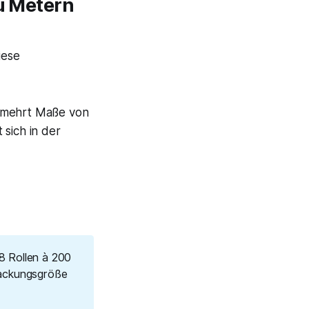
zu Metern
iese
ermehrt Maße von
 sich in der
 8 Rollen à 200
Packungsgröße