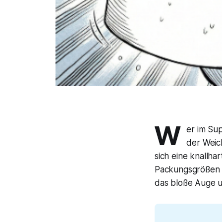
W
er im Su
der Weic
sich eine knallha
Packungsgrößen un
das bloße Auge u