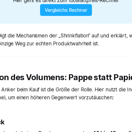
Hier geht es direkt zum 100Blattpreis-Rechner
Vergleichs Rechner
9igt die Mechanismen der „Shrinkflation“ auf und erklärt,
inzige Weg zur echten Produktwahrheit ist.
usion des Volumens: Pappe statt Papi
e Anker beim Kauf ist die Größe der Rolle. Hier nutzt die I
bel, um einen höheren Gegenwert vorzutäuschen:
ck