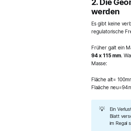
2. Die Geo
werden
Es gibt keine ver
regulatorische Fr
Früher galt ein 
94 x 115 mm
. Wa
Masse:
Fläche alt= 10
Flaäche neu=94
💡
Ein Verlu
Blatt ver
im Regal 