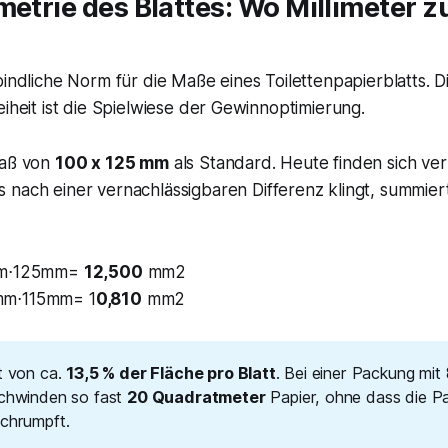
metrie des Blattes: Wo Millimeter 
bindliche Norm für die Maße eines Toilettenpapierblatts. D
eiheit ist die Spielwiese der Gewinnoptimierung.
Maß von
100 x 125 mm
als Standard. Heute finden sich v
s nach einer vernachlässigbaren Differenz klingt, summiert
0mm⋅125mm=
12,500
mm2
mm⋅115mm= 1
0,810
mm2
st von ca.
13,5 % der Fläche pro Blatt
. Bei einer Packung mit
schwinden so fast
20 Quadratmeter
Papier, ohne dass die 
schrumpft.