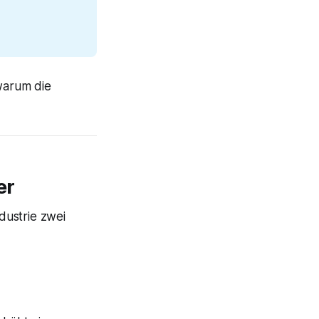
 warum die
er
ndustrie zwei