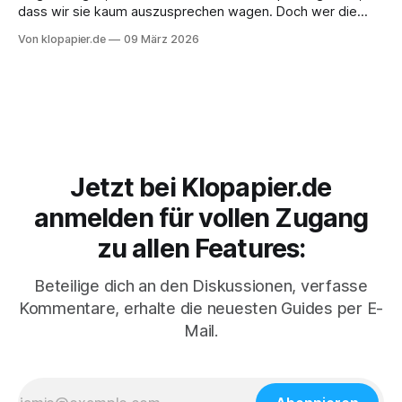
dass wir sie kaum auszusprechen wagen. Doch wer die
Welt des Klopapiers wirklich verstehen will, kommt an der
Von klopapier.de
09 März 2026
fundamentalen Entscheidung nicht vorbei: Knüllen oder
Falten? Was oberflächlich wie eine harmlose Marotte wirkt,
entpuppt sich bei näherer Betrachtung als ein
hochrelevanter
Jetzt bei Klopapier.de
anmelden für vollen Zugang
zu allen Features:
Beteilige dich an den Diskussionen, verfasse
Kommentare, erhalte die neuesten Guides per E-
Mail.