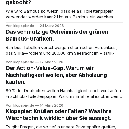
gekocht?
Wie wird Bambus so weich, dass er als Toilettenpapier
verwendet werden kann? Um aus Bambus ein weiches
Toilettenpapier zu gewinnen, ist ein intensiver industrieller
Von klopapier.de
24 März 2026
Transformationsprozess notwendig. Das Herzstück dieser
Das schmutzige Geheimnis der grünen
Umwandlung bildet in der Regel das chemische
Bambus-Grafiken.
Sulfatverfahren (Kraft-Prozess).
Bambus-Tabellen verschweigen chemischen Aufschluss,
das Silika-Problem und 20.000 km Seefracht im Plastik-
Kokon. Echtes Recycling 2.0 (Toskana-Standard) ist die
Von klopapier.de
17 März 2026
ehrlichere Wahl: Regional, weich und ohne Baum-Zellstoff-
Der Action-Value-Gap. Warum wir
Märchen oder Übersee-Logistik. Der Realitätscheck auf
Nachhaltigkeit wollen, aber Abholzung
klopapier.de.
kaufen.
80 % der Deutschen wollen Nachhaltigkeit, doch wir kaufen
Frischholz-Toilettenpapier. Warum? Erfahre alles über den
Action-Value-Gap, den Bambus-Mythos und die Lösung:
Von klopapier.de
14 März 2026
Recycling 2.0.
Klopapier: Knüllen oder Falten? Was Ihre
Wischtechnik wirklich über Sie aussagt.
Es gibt Fragen, die so tief in unsere Privatsphäre greifen,