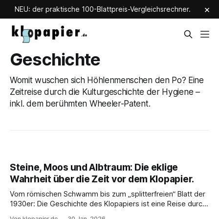
×
NEU: der praktische 100-Blattpreis-Vergleichsrechner.
Geschichte
Womit wuschen sich Höhlenmenschen den Po? Eine
Zeitreise durch die Kulturgeschichte der Hygiene –
inkl. dem berühmten Wheeler-Patent.
Steine, Moos und Albtraum: Die eklige
Wahrheit über die Zeit vor dem Klopapier.
Vom römischen Schwamm bis zum „splitterfreien“ Blatt der
1930er: Die Geschichte des Klopapiers ist eine Reise durch
die Zivilisation. Erfahre, wie aus Notwendigkeit moderner
Von klopapier.de
30 Jan. 2026